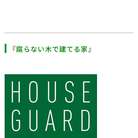
『
腐らない木で建てる家
』