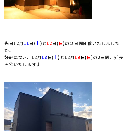
先日12月
11
日(
土
)と
12
日(
日
)の２日間開催いたしました
が、
好評につき、12月
18
日(
土
)
と12月
19
日
(
日
)
の2日間、延長
開催いたします♪