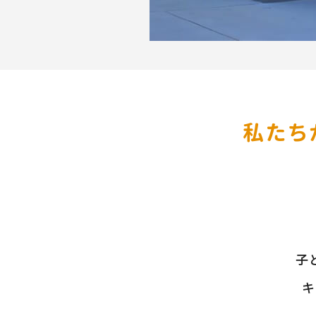
私たち
子
キ