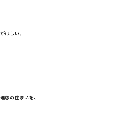
納がほしい。
う理想の住まいを、
。