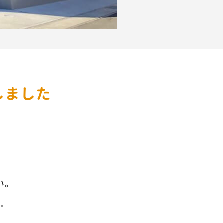
しました
い。
い。