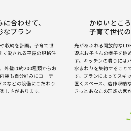
みに合わせて、
かゆいとこ
彩なプラン
子育て世代
りや収納を計画。子育て世
光があふれる開放的なLD
えて愛される平屋の規格住
遊ぶお子さんの様子を眺
す。キッチンの隣りには
、外壁は約200種類からお
水まわりを集約すること
内装も自分好みにコーデ
す。プランによってスキ
バスなどの設備にこだわり
置くスペース、造作収納
楽しさがあります。
きっとあなたの理想の家