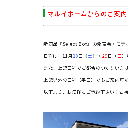
マルイホームからのご案内
新商品『Select Box』の発表会・
日程は、11月
28
日（
土
）・
29
日（
日
）A
また、上記日程でご都合のつかない方
上記以外の日程（平日）でもご案内可
以下より、お気軽にご予約下さい！お待