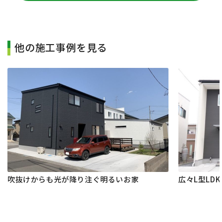
他の施工事例を見る
吹抜けからも光が降り注ぐ明るいお家
広々L型LD