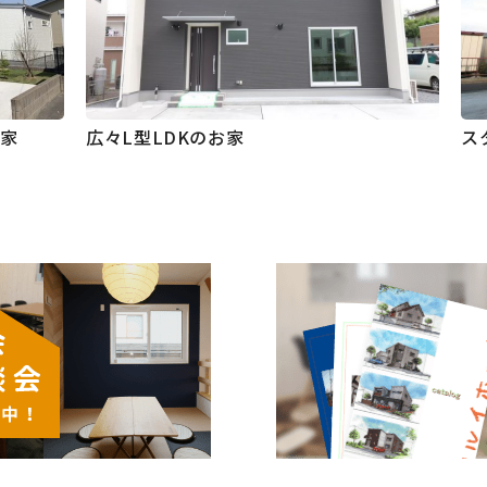
お家
広々L型LDKのお家
ス