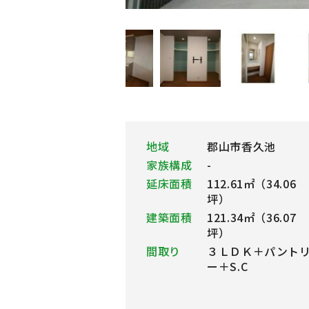
地域
郡山市香久池
家族構成
-
延床面積
112.61㎡（34.06
坪）
建築面積
121.34㎡（36.07
坪）
間取り
３ＬＤＫ＋パント
ー＋S.C