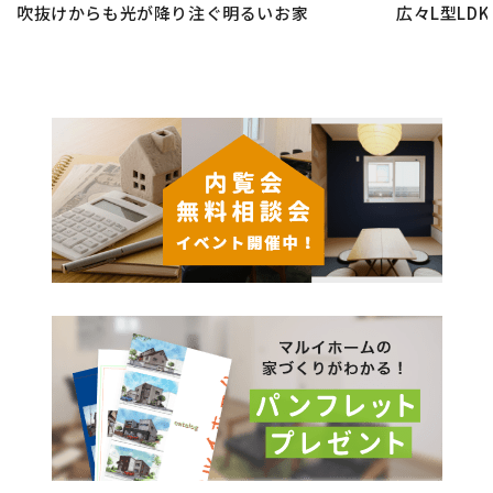
吹抜けからも光が降り注ぐ明るいお家
広々L型LD