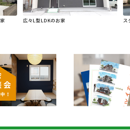
お家
広々L型LDKのお家
ス