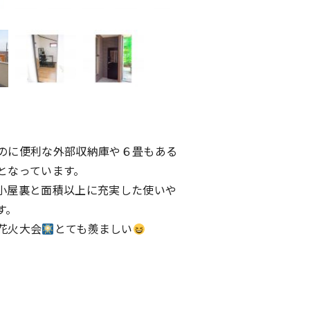
のに便利な外部収納庫や６畳もある
となっています。
小屋裏と面積以上に充実した使いや
す。
花火大会
とても羨ましい