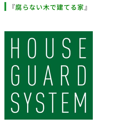
『
腐らない木で建てる家
』