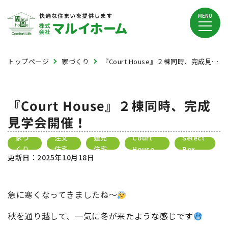
MENU
トップページ
家づくり
『Court House』２棟同時、完成見学会開催！
『Court House』２棟同時、完成
見学会開催！
家づ
注文
建売
Court
Select
くり
住宅
住宅
House
Box
更新日：
2025年10月18日
急に寒くなってきましたね～
秋を通り越して、一気に冬が来たような感じです