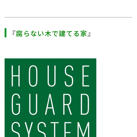
『
腐らない木で建てる家
』