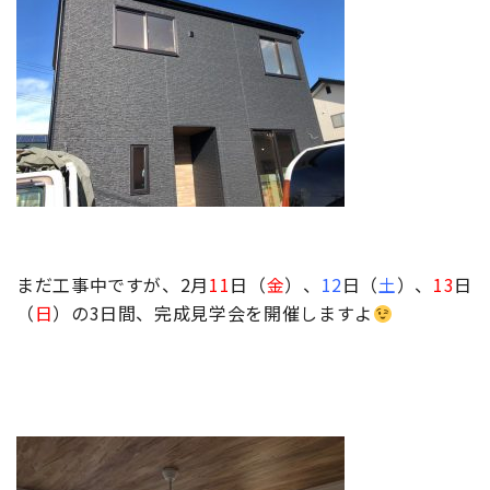
まだ工事中ですが、2月
11
日（
金
）、
12
日（
土
）、
13
日
（
日
）の3日間、完成見学会を開催しますよ