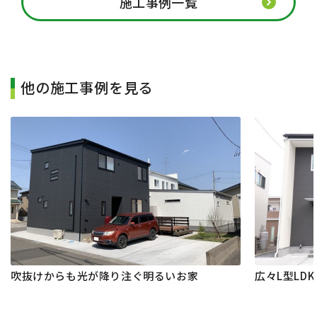
施工事例一覧
他の施工事例を見る
吹抜けからも光が降り注ぐ明るいお家
広々L型LD