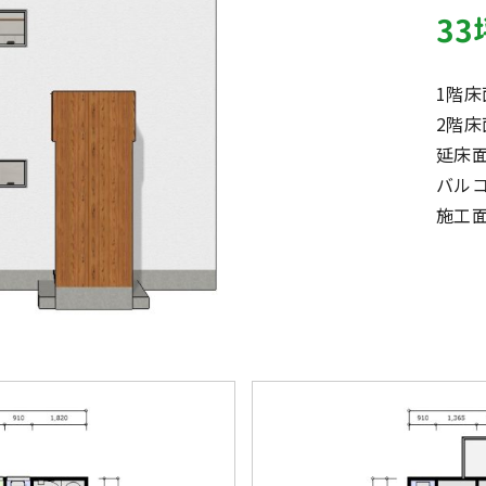
3
1階床
2階床
延床
バル
施工