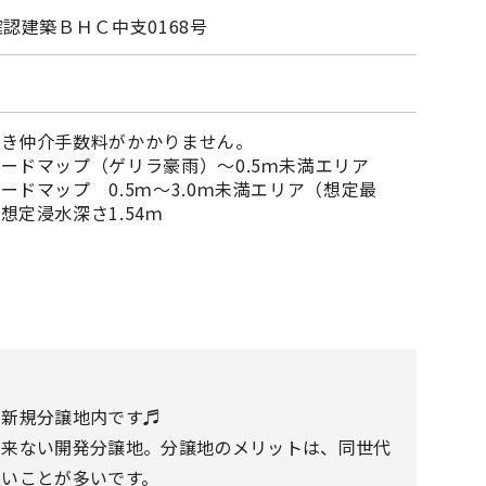
確認建築ＢＨＣ中支0168号
つき仲介手数料がかかりません。
ードマップ（ゲリラ豪雨）～0.5ｍ未満エリア
ードマップ 0.5ｍ～3.0ｍ未満エリア（想定最
想定浸水深さ1.54ｍ
な新規分譲地内です♬
出来ない開発分譲地。分譲地のメリットは、同世代
近いことが多いです。