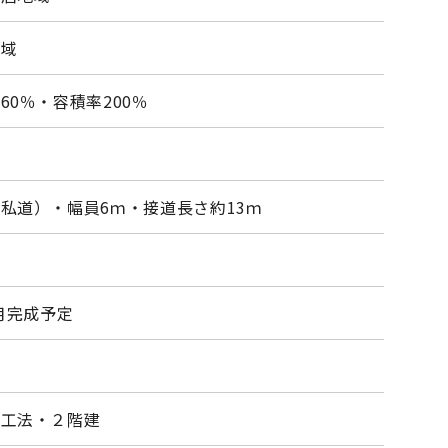
地域
60％・容積率200％
私道）・幅員6ｍ・接道長さ約13ｍ
2月完成予定
組工法・２階建